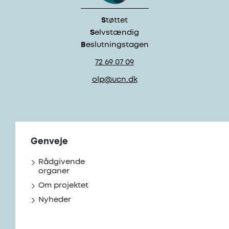
S
tøttet
S
elvstændig
B
eslutningstagen
72 69 07 09
olp@ucn.dk
Genveje
Rådgivende
organer
Om projektet
Nyheder