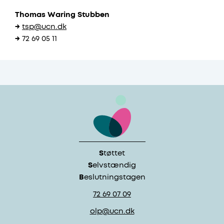
Thomas Waring Stubben
→
tsp@ucn.dk
→
72 69 05 11
S
tøttet
S
elvstændig
B
eslutningstagen
72 69 07 09
olp@ucn.dk