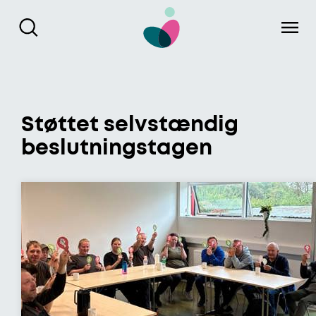
Gå til hoved indhold
Støttet selvstændig
beslutningstagen