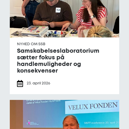
NYHED OM SSB
Samskabelses­laboratorium
sætter fokus på
handlemuligheder og
konsekvenser
23. april 2026
Første fund fra ph.d.-projekt præsenteres på internat