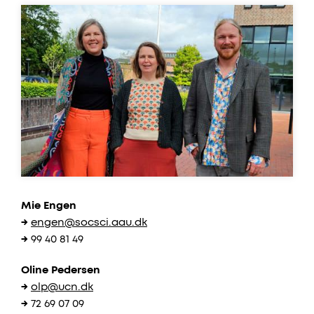
Mie Engen
→
engen@socsci.aau.dk
→
99 40 81 49
Oline Pedersen
→
olp@ucn.dk
→
72 69 07 09