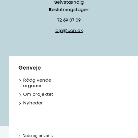
S
elvstændig
B
eslutningstagen
72 69 07 09
olp@ucn.dk
Genveje
Rådgivende
organer
Om projektet
Nyheder
Data og privatliv